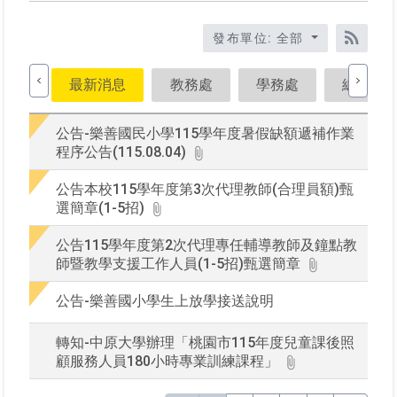
入
標
題、
發布單位: 全部
關
RSS訂
鍵
最新消息
教務處
學務處
總務處
字
後
按
公告-樂善國民小學115學年度暑假缺額遞補作業
下
程序公告(115.08.04)
Ente
查
公告本校115學年度第3次代理教師(合理員額)甄
詢
選簡章(1-5招)
公告115學年度第2次代理專任輔導教師及鐘點教
師暨教學支援工作人員(1-5招)甄選簡章
公告-樂善國小學生上放學接送說明
轉知-中原大學辦理「桃園市115年度兒童課後照
顧服務人員180小時專業訓練課程」