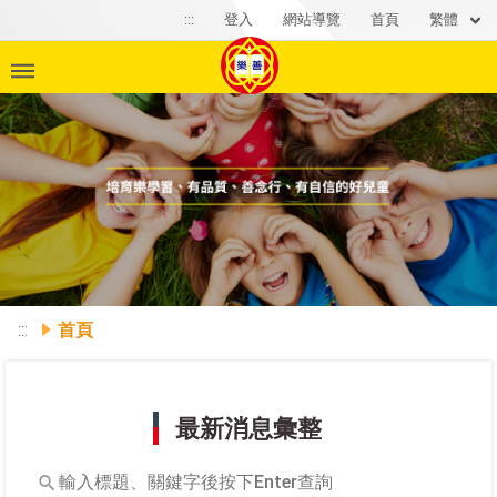
繁體
:::
登入
網站導覽
首頁
Previous
Ne
:::
首頁
最新消息彙整
輸